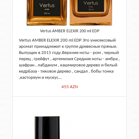
Vertus AMBER ELEXIR 200 ml EDP
Vertus AMBER ELEXIR 200 ml EDP Это унисексовый
аромат принадлежит к группе древесные пряные.
Выпущен в 2015 году.Верхние ноты - ром , черный
перец , грейфут , артемизия Средние ноты - амбра ,
шафран , лабданум , кашмировое дерево и белый
кедрБаза - тиковое дерево , сандал , бобы тонка
,кастореум и мускус...
455
AZN