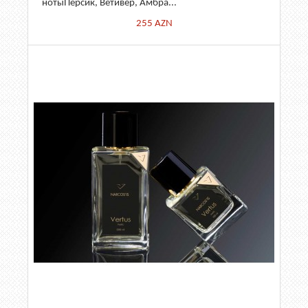
нотыПерсик, Ветивер, Амбра...
255
AZN