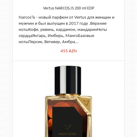
Vertus NARCOS,IS 200 ml EDP
Narcos'is - новый парфюм от Vertus для женщин и
мужчин и был выпущен в 2017 году .Верхние
нотыКофе, ревень, кардамон, мандаринНоты
сердцаЯнтарь, Имбирь, МангоБазовые
нотыПерсик, Ветивер, Амбра...
455
AZN