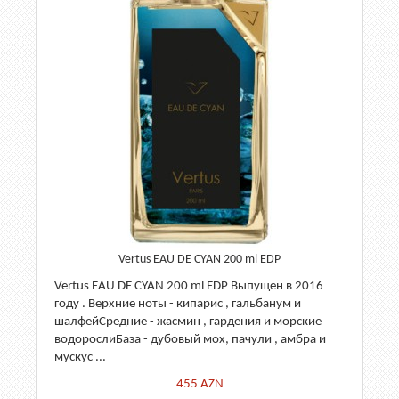
Vertus EAU DE CYAN 200 ml EDP
Vertus EAU DE CYAN 200 ml EDP Выпущен в 2016
году . Верхние ноты - кипарис , гальбанум и
шалфейСредние - жасмин , гардения и морские
водорослиБаза - дубовый мох, пачули , амбра и
мускус ...
455
AZN