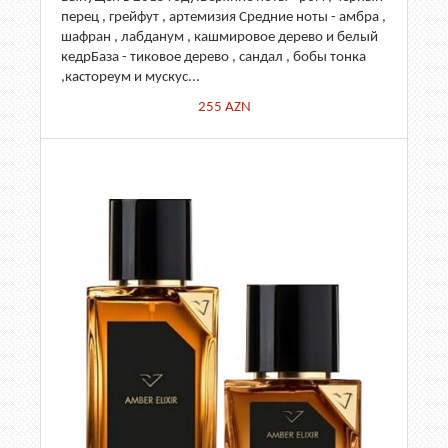
перец , грейфут , артемизия Средние ноты - амбра ,
шафран , лабданум , кашмировое дерево и белый
кедрБаза - тиковое дерево , сандал , бобы тонка
,кастореум и мускус...
255
AZN