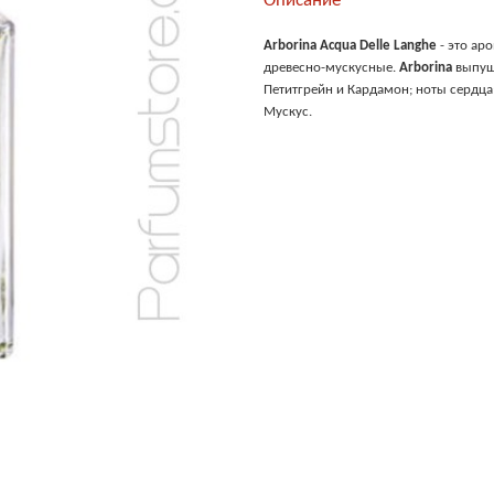
Описание
Arborina
Acqua Delle Langhe
- это ар
древесно-мускусные.
Arborina
выпуще
Петитгрейн и Кардамон; ноты сердца
Мускус.